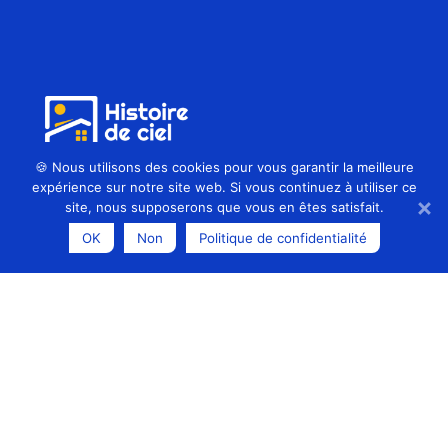
🍪 Nous utilisons des cookies pour vous garantir la meilleure
expérience sur notre site web. Si vous continuez à utiliser ce
Histoire de ciel, expert de la création,
site, nous supposerons que vous en êtes satisfait.
du remplacement et de l’entretien de
OK
Non
Politique de confidentialité
fenêtres de toit à Pontivy dans le
Morbihan.
Coordonnées
07 82 30 45 55
Envoyer un message